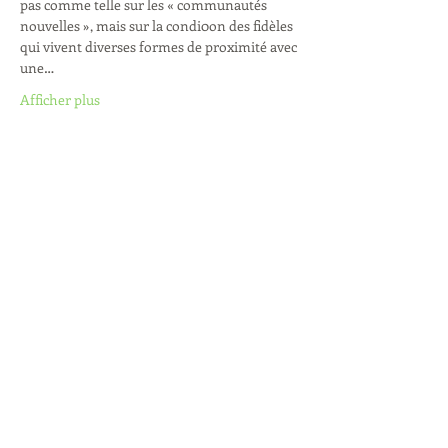
pas comme telle sur les « communautés 
nouvelles », mais sur la condi0on des fidèles 
qui vivent diverses formes de proximité avec 
une…
Afficher plus
Groupe des canonistes francophones de
Belgique